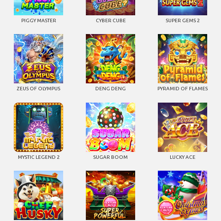
PIGGY MASTER
CYBER CUBE
SUPER GEMS 2
ZEUS OF OLYMPUS
DENG DENG
PYRAMID OF FLAMES
MYSTIC LEGEND 2
SUGAR BOOM
LUCKY ACE