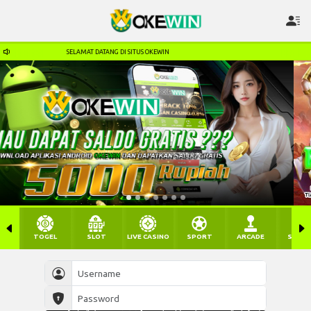
SELAMAT DATANG DI SITUS OKEWIN
SELAMAT DATANG DI SITUS OKEWIN
TOGEL
SLOT
LIVE CASINO
SPORT
ARCADE
SABU