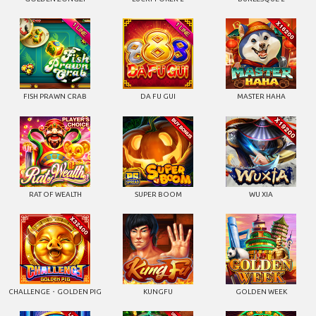
FISH PRAWN CRAB
DA FU GUI
MASTER HAHA
RAT OF WEALTH
SUPER BOOM
WU XIA
CHALLENGE・GOLDEN PIG
KUNGFU
GOLDEN WEEK