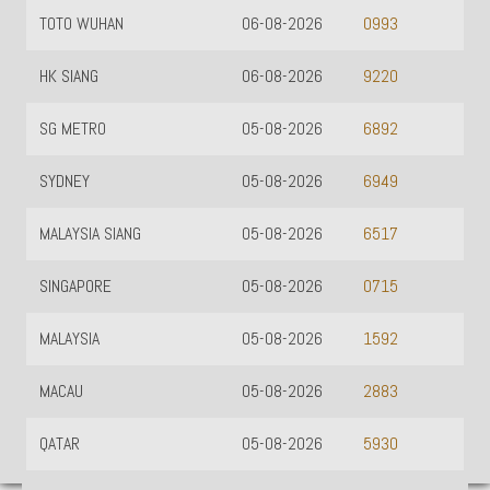
TOTO WUHAN
06-08-2026
0993
HK SIANG
06-08-2026
9220
SG METRO
05-08-2026
6892
SYDNEY
05-08-2026
6949
MALAYSIA SIANG
05-08-2026
6517
SINGAPORE
05-08-2026
0715
MALAYSIA
05-08-2026
1592
MACAU
05-08-2026
2883
QATAR
05-08-2026
5930