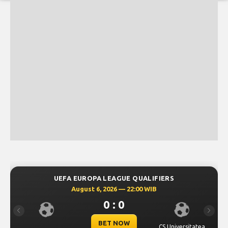
UEFA EUROPA LEAGUE QUALIFIERS
August 6, 2026 — 22:00 WIB
0 : 0
Previous
Next
BET NOW
CS Universitatea