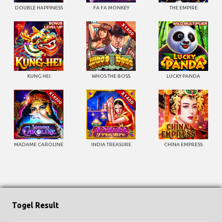
DOUBLE HAPPINESS
FA FA MONKEY
THE EMPIRE
KUNG HEI
WHOS THE BOSS
LUCKY PANDA
MADAME CAROLINE
INDIA TREASURE
CHINA EMPRESS
Togel Result