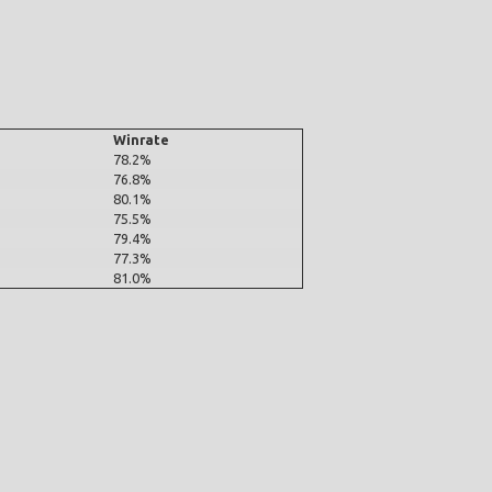
Winrate
78.2%
76.8%
80.1%
75.5%
79.4%
77.3%
81.0%