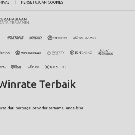
RIVASI
|
PERSETUJUAN COOKIES
Winrate Terbaik
rat dari berbagai provider ternama, Anda bisa