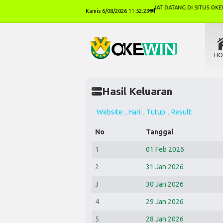
SELAMAT DATANG DI SITUS OKEWI
Kamis 6/08/2026 11:52:24
HO
Hasil Keluaran
Website:
, Hari:
, Tutup:
, Result:
No
Tanggal
1
01 Feb 2026
2
31 Jan 2026
3
30 Jan 2026
4
29 Jan 2026
5
28 Jan 2026