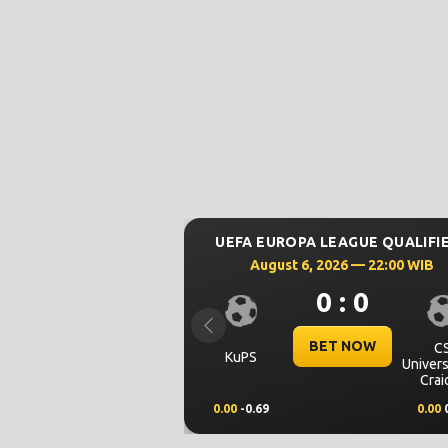
A LEAGUE QUALIFIERS
UEFA EUROPA LEAGUE QUALIF
6, 2026 — 22:59 WIB
August 7, 2026 — 00:00 WIB
0 : 0
0 : 0
Previous
BET NOW
BET NOW
FC Hradec
CSKA Sofia
Be
Kralove
-0.25
-0.86
-0.25
-0.80
0.