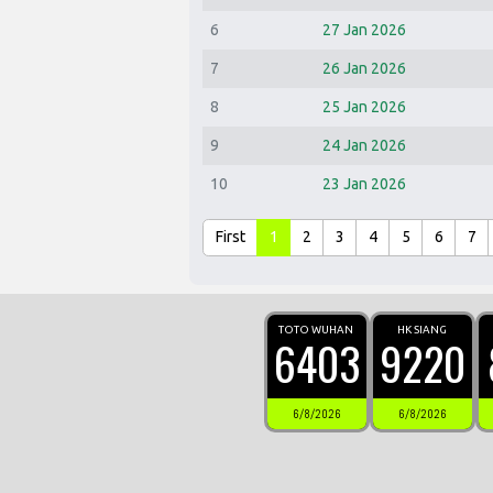
6
27 Jan 2026
7
26 Jan 2026
8
25 Jan 2026
9
24 Jan 2026
10
23 Jan 2026
First
1
2
3
4
5
6
7
TOTO WUHAN
HK SIANG
6403
9220
6/8/2026
6/8/2026