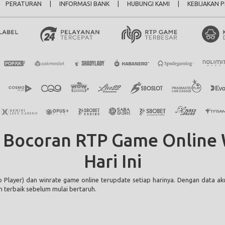
PERATURAN
|
INFORMASI BANK
|
HUBUNGI KAMI
|
KEBIJAKAN P
Bocoran RTP Game Online 
Hari Ini
Player) dan winrate game online terupdate setiap harinya. Dengan data aku
terbaik sebelum mulai bertaruh.