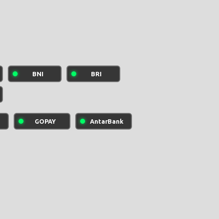
BNI
BRI
GOPAY
AntarBank