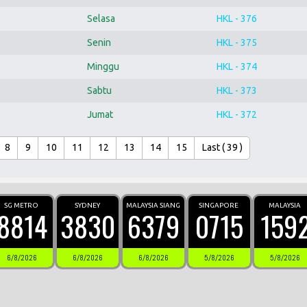
Selasa
HKL - 376
Senin
HKL - 375
Minggu
HKL - 374
Sabtu
HKL - 373
Jumat
HKL - 372
8
9
10
11
12
13
14
15
Last ( 39 )
SG METRO
SYDNEY
MALAYSIA SIANG
SINGAPORE
MALAYSIA
8814
3830
6379
0715
159
6/8/2026
6/8/2026
6/8/2026
5/8/2026
5/8/2026