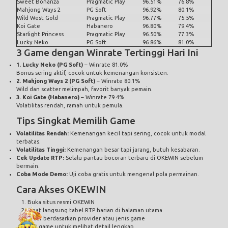
Sweet Bonanza
Pragmatic Play
96.51%
76.8%
Mahjong Ways 2
PG Soft
96.92%
80.1%
Wild West Gold
Pragmatic Play
96.77%
75.5%
Koi Gate
Habanero
96.80%
79.4%
Starlight Princess
Pragmatic Play
96.50%
77.3%
Lucky Neko
PG Soft
96.86%
81.0%
3 Game dengan Winrate Tertinggi Hari Ini
1. Lucky Neko (PG Soft)
– Winrate 81.0%
Bonus sering aktif, cocok untuk kemenangan konsisten.
2. Mahjong Ways 2 (PG Soft)
– Winrate 80.1%
Wild dan scatter melimpah, favorit banyak pemain.
3. Koi Gate (Habanero)
– Winrate 79.4%
Volatilitas rendah, ramah untuk pemula.
Tips Singkat Memilih Game
Volatilitas Rendah:
Kemenangan kecil tapi sering, cocok untuk modal
terbatas.
Volatilitas Tinggi:
Kemenangan besar tapi jarang, butuh kesabaran.
Cek Update RTP:
Selalu pantau bocoran terbaru di OKEWIN sebelum
bermain.
Coba Mode Demo:
Uji coba gratis untuk mengenal pola permainan.
Cara Akses OKEWIN
Buka situs resmi OKEWIN
Lihat langsung tabel RTP harian di halaman utama
Filter berdasarkan provider atau jenis game
Klik game untuk melihat detail lengkap