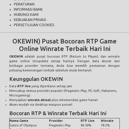
PERATURAN
INFORMASI BANK
HUBUNGI KAMI
KEBIJAKAN PRIVASI
PERSETUJUAN COOKIES
OKEWIN) Pusat Bocoran RTP Game
Online Winrate Terbaik Hari Ini
OKEWIN
adalah pusat bocoran RTP (Return to Player) dan winrate
game online terupdate setiap harinya. Dengan data akurat dari
berbagai provider ternama, Anda bisa memilih permainan dengan
peluang kemenangan terbaik sebelum mulai bertaruh.
Keunggulan OKEWIN
Data
RTP live
yang diperbarui setiap jam
Mencakup semua provider populer (Pragmatic Play, PG Soft, Habanero,
Microgaming)
Menyajikan
winrate aktual
plus rekomendasi game harian
Akses mudah via desktop maupun ponsel
Bocoran RTP & Winrate Terbaik Hari Ini
Nama Game
Provider
RTP Live
Winrate
Gates of Olympus
Pragmatic Play
96.50%
78.2%