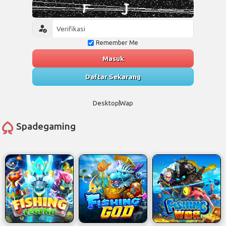
Remember Me
Masuk
Daftar Sekarang
Desktop
Wap
Spadegaming