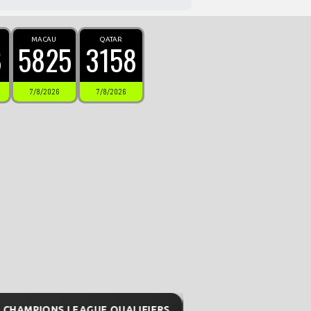
MACAU
QATAR
8
5825
3158
7/8/2026
7/8/2026
FOOTBALL F24 INTERNATIONAL