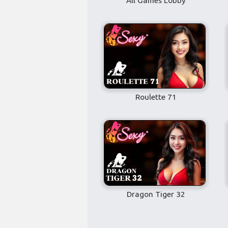
All Games Lobby
Roulette 71
Dragon Tiger 32