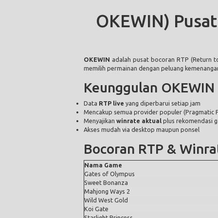
OKEWIN) Pusat 
OKEWIN
adalah pusat bocoran RTP (Return to 
memilih permainan dengan peluang kemenangan 
Keunggulan OKEWIN
Data
RTP live
yang diperbarui setiap jam
Mencakup semua provider populer (Pragmatic P
Menyajikan
winrate aktual
plus rekomendasi g
Akses mudah via desktop maupun ponsel
Bocoran RTP & Winrat
Nama Game
Gates of Olympus
Sweet Bonanza
Mahjong Ways 2
Wild West Gold
Koi Gate
Starlight Princess