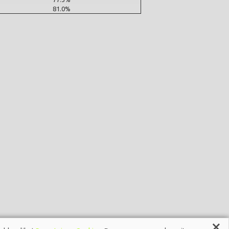
81.0%
×