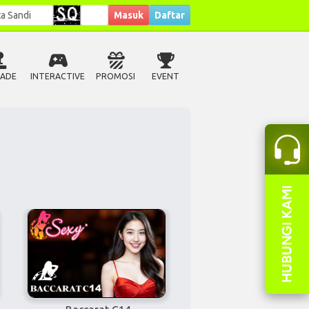
Masuk
Daftar
ADE
INTERACTIVE
PROMOSI
EVENT