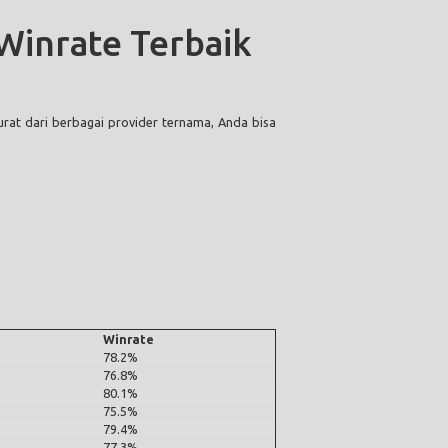
Winrate Terbaik
rat dari berbagai provider ternama, Anda bisa
Winrate
78.2%
76.8%
80.1%
75.5%
79.4%
77.3%