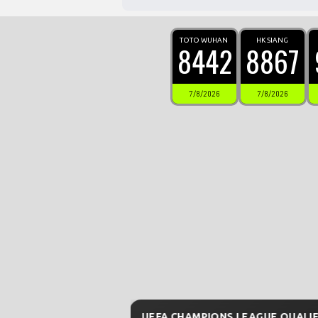
TOTO WUHAN
HK SIANG
8442
8867
7/8/2026
7/8/2026
UEFA CHAMPIONS LEAGUE QUALIF