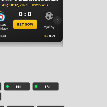
FRIENDLY
August 7, 2026 — 22:00 WIB
0 : 0
Next
BET NOW
elgium
e-Finland
5
0.49
-0.5
-0.73
BNI
BRI