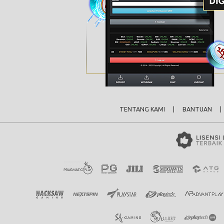
TENTANG KAMI
|
BANTUAN
|