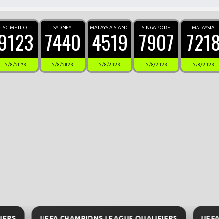
SG METRO
SYDNEY
MALAYSIA SIANG
SINGAPORE
MALAYSIA
9123
7440
4519
7907
721
7/8/2026
7/8/2026
7/8/2026
7/8/2026
7/8/2026
IERS
E-FOOTBALL F24 INTERNATIONAL
E-